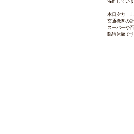
混乱してい
本日夕方　
交通機関の
スーパーや
臨時休館で