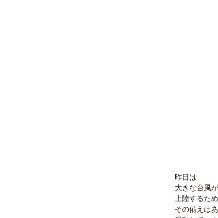
昨日は
大きな台風
上陸するた
その備えは