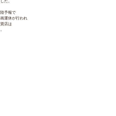
ました。
上陸予報で
計画運休が行われ
百貨店は
す。