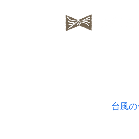
私の蒐集帖
ちいさな絵
台風の