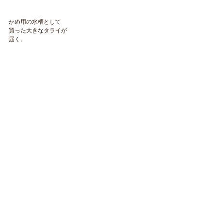
かめ用の水槽として
買った大きなタライが
届く。
​NAOKOLAND