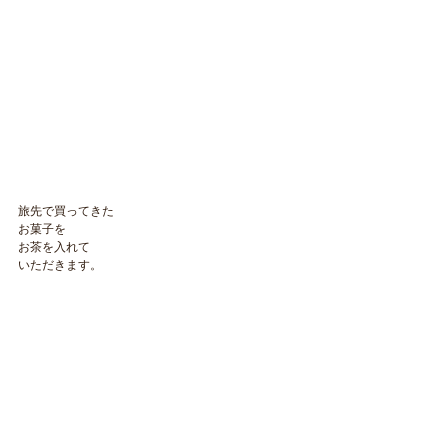
旅先で買ってきた
お菓子を
お茶を入れて
いただきます。
葡萄飴は　
山ぶどうの飴で
きれいな
ぶどう色の飴。
おいしかったです。