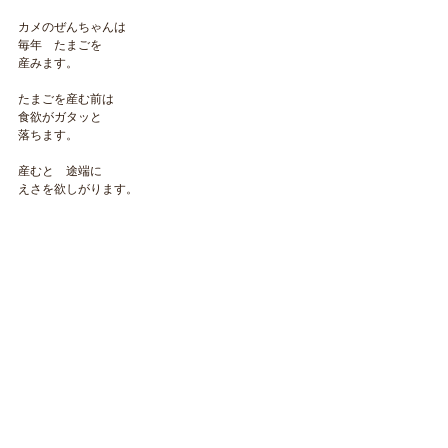
カメのぜんちゃんは
毎年　たまごを
産みます。
たまごを産む前は
食欲がガタッと
落ちます。
産むと　途端に
えさを欲しがります。
​NAOKOLAND