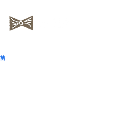
​NAOKOLAND
苗