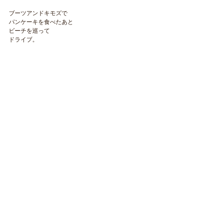
ブーツアンドキモズで
パンケーキを食べたあと
ビーチを巡って
ドライブ。
​NAOKOLAND