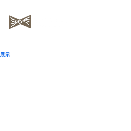
​NAOKOLAND
展示