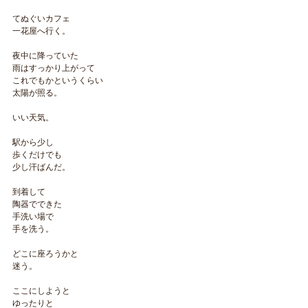
てぬぐいカフェ
一花屋へ行く。
夜中に降っていた
雨はすっかり上がって
これでもかというくらい
太陽が照る。
いい天気。
駅から少し
歩くだけでも
少し汗ばんだ。
到着して
陶器でできた
手洗い場で
手を洗う。
どこに座ろうかと
迷う。
ここにしようと
ゆったりと