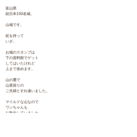
富山県
続日本100名城。
山城です。
杖を持って
いざ。
お城のスタンプは
下の資料館でゲット
してはいたけれど
上まで攻めます。
山の麓で
山菜採りの
ご夫婦とすれ違いました。
マイルドな山なので
ワンちゃんも
お散歩していました。
人がいないときは
マスクを外して
息を吸い込むと