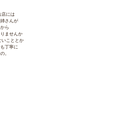
。
お店には
お姉さんが
るから
ありませんか
ないこととか
でも丁寧に
るの。