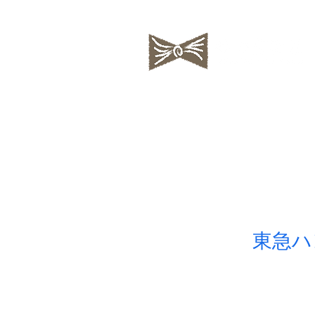
私の蒐集帖
ちいさな絵
東急ハ