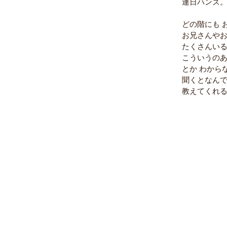
連日ハンズ
どの階にも 
お兄さんや
たくさんい
こういうの
とか わから
聞くとなん
教えてくれ