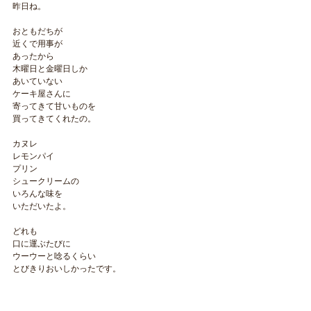
昨日ね。
おともだちが
近くで用事が
あったから
木曜日と金曜日しか
あいていない
ケーキ屋さんに
寄ってきて甘いものを
買ってきてくれたの。
カヌレ
レモンパイ
プリン
シュークリームの
いろんな味を
いただいたよ。
どれも
口に運ぶたびに
ウーウーと唸るくらい
とびきりおいしかったです。