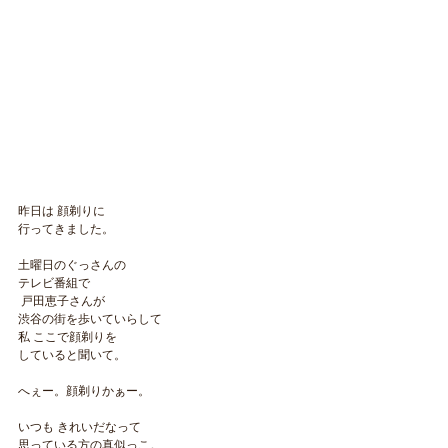
昨日は 顔剃りに
行ってきました。
土曜日のぐっさんの
テレビ番組で
 戸田恵子さんが
渋谷の街を歩いていらして
私 ここで顔剃りを
していると聞いて。
へぇー。顔剃りかぁー。
いつも きれいだなって
思っている方の真似っこ。