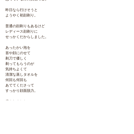
昨日なら行けそうと
ようやく初顔剃り。
普通の顔剃りもあるけど
レディース顔剃りに
せっかくだからしました。
あったかい泡を
首や顔にのせて
剃刀で優しく
剃ってもらうのが
気持ちよくて
清潔な蒸しタオルを
何回も何回も
あててくださって
すっかり顔面脱力。
癒されました。