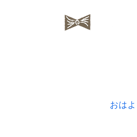
私の蒐集帖
ちいさな絵
おはよ