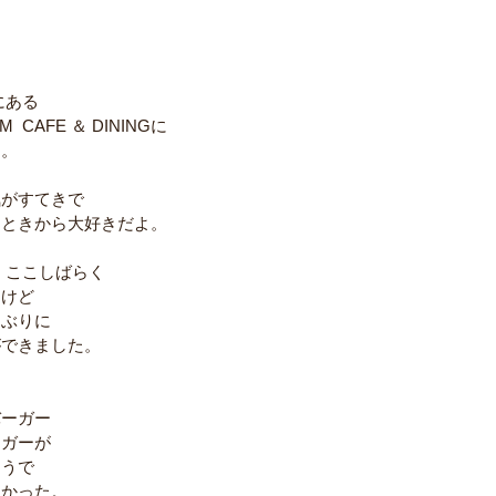
にある
M  CAFE ＆ DININGに
。 
気がすてきで　
ときから大好きだよ。 
 ここしばらく　
けど 
しぶりに
できました。 
は
バーガー
ーガーが
そうで　
かった。 