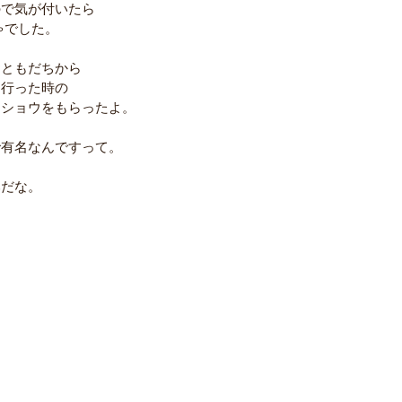
ので気が付いたら　
ゃでした。 
おともだちから
に行った時の
ショウをもらったよ。 
有名なんですって。 
だな。 