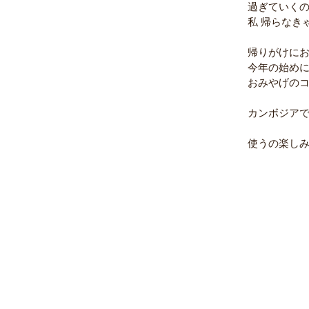
過ぎていく
私 帰らなき
帰りがけに
今年の始め
おみやげのコ
カンボジアで
使うの楽しみ