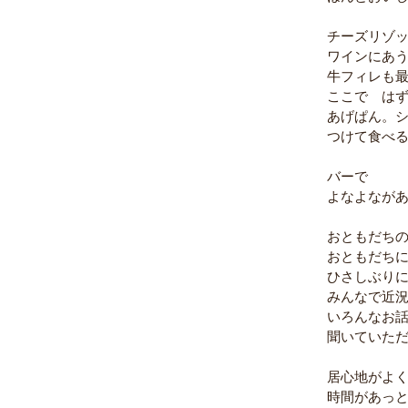
チーズリゾ
ワインにあ
牛フィレも
ここで　は
あげぱん。
つけて食べる
バーで　
よなよながあ
おともだち
おともだちに
ひさしぶり
みんなで近
いろんなお話
聞いていた
居心地がよ
時間があっ