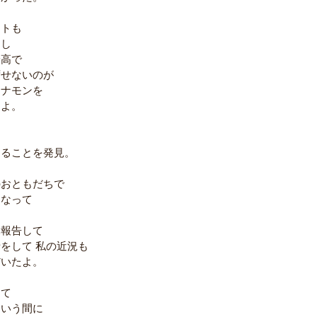
ットも
うし
最高で
ずせないのが
シナモンを
よ。 
ることを発見。 
のおともだちで
なって 
に
況報告して
をして 私の近況も
だいたよ。
くて
という間に