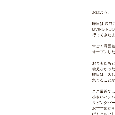
おはよう。 
昨日は 渋谷
LIVING ROO
行ってきたよ
すごく雰囲
オープンした
おともだちと
会えなかった
昨日は　久
集まることが
ここ最近で
小さいハン
リビングバ
おすすめだ
ほんとおいし