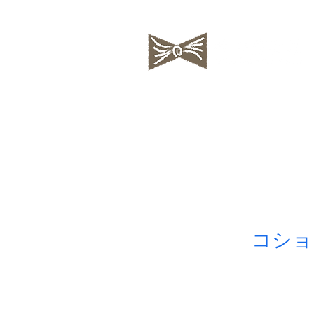
私の蒐集帖
ちいさな絵
コショ