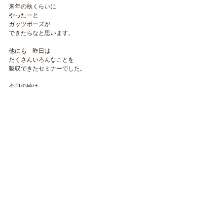
来年の秋くらいに
やったーと
ガッツポーズが
できたらなと思います。
他にも　昨日は
たくさんいろんなことを
吸収できたセミナーでした。
今日の絵は
金沢に行ってきた
おともだちのおみやげだよ。
立派なお茶が
テトラパックに入っているの。
袋を開けると
香りがよくて
朝から気絶しそうでした。
いい香り。 