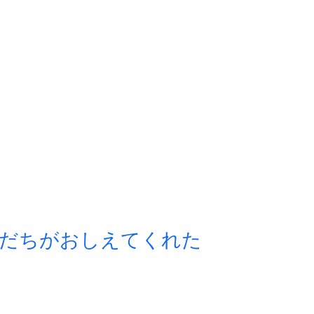
​NAOKOLAND
包装紙
リボン
たまごチョコ
だちがおしえてくれた