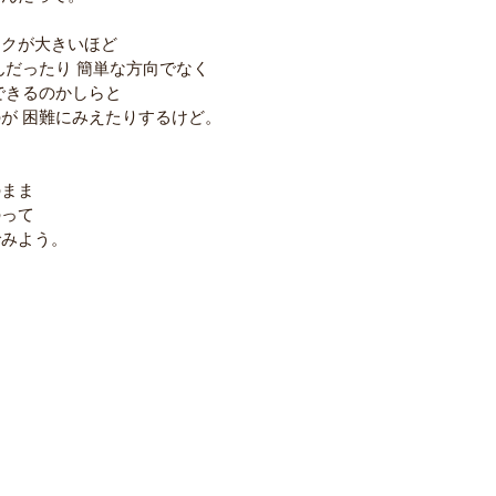
ワクが大きいほど
んだったり 簡単な方向でなく
できるのかしらと
が 困難にみえたりするけど。
のまま
のって
でみよう。
。