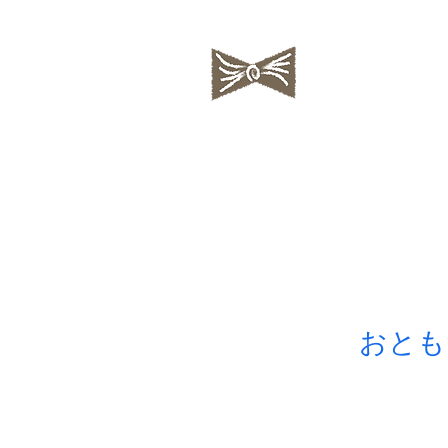
私の蒐集帖
ちいさな絵
おとも