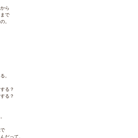
とから
とまで
うの。
は
る
。
みる。
クする？
クする？
い。
純で
なんだって。