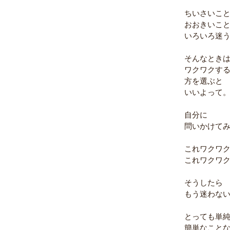
ちいさいこ
おおきいこ
いろいろ迷
そんなとき
ワクワクす
方を選ぶと
いいよって
自分に
問いかけて
これワクワ
これワクワ
そうしたら
もう迷わな
とっても単
簡単なこと