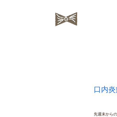
私の蒐集帖
ちいさな絵
口内炎
先週末から